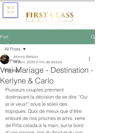
ME
NU
STUDIO
FIRST CLASS
PICTURES -
Photographie et vidéographie
Post
All Posts
Johnny Welson
All Posts
16 janv. 2020
2 min de lecture
Vrai Mariage - Destination -
Mariage
Kerlyne & Carlo
Plusieurs couples prennent 
dorénavant la décision de se dire ''Oui 
je le veux!'' sous le soleil des 
tropiques. Quoi de mieux que d'être 
entouré de nos proches et amis, verre 
de Piña colada à la main, sur le bord 
d'une piscine, loin du froid et du son 