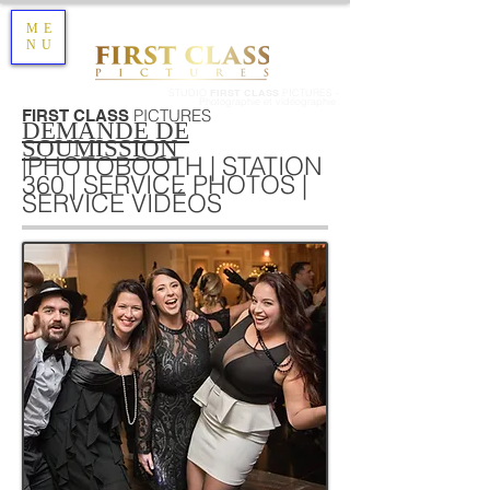
ME
NU
STUDIO
FIRST CLASS
PICTURES -
Photographie et vidéographie
PICTURES
FIRST CLASS
DEMANDE DE
SOUMISSION
P
HOTOBOOTH | STATION
|
360 | SERVICE PHOTOS |
SERVICE VIDÉOS