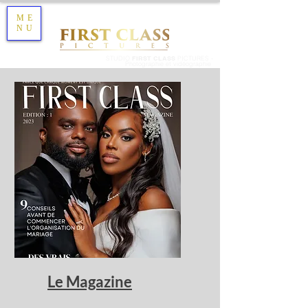
ME
NU
STUDIO
FIRST CLASS
PICTURES -
Photographie et vidéographie
Le Magazine