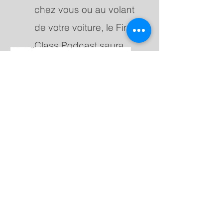
chez vous ou au volant
de votre voiture, le First
Class Podcast saura
vous divertir !
Le Blog
Découvrez le Blog de